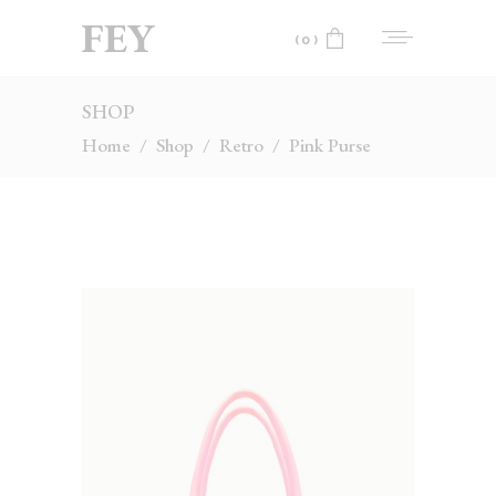
(0)
SHOP
No products in the cart.
Home
/
Shop
/
Retro
/
Pink Purse