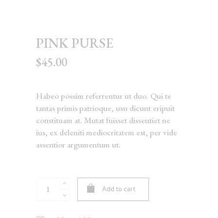
PINK PURSE
$
45.00
Habeo possim referrentur ut duo. Qui te
tantas primis patrioque, usu dicunt eripuit
constituam at. Mutat fuisset dissentiet ne
ius, ex deleniti mediocritatem est, per vide
assentior argumentum ut.
Pink
Add to cart
Purse
quantity