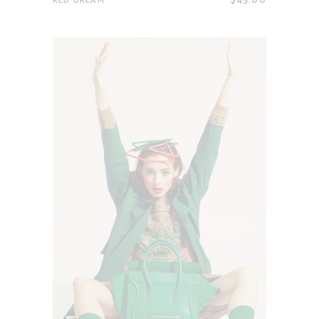
$
45.00
RED DREAM