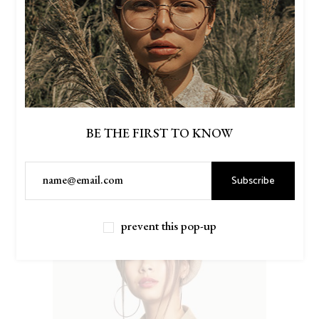
BE THE FIRST TO KNOW
Subscribe
$
90.00
GREEN VELVET
prevent this pop-up