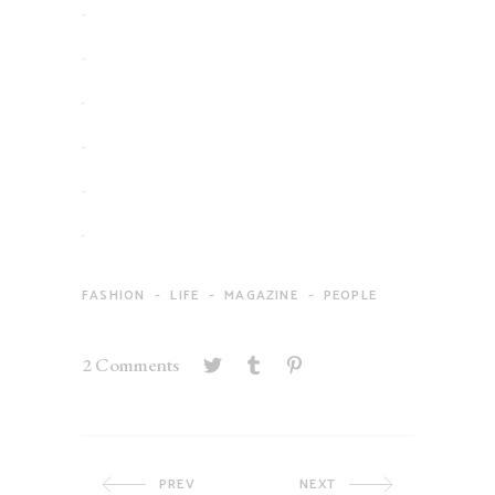
slot gacor
situs slot
jacktoto
situs togel
slot gacor
jacktoto
-
-
-
FASHION
LIFE
MAGAZINE
PEOPLE
2 Comments
PREV
NEXT