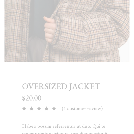
OVERSIZED JACKET
$
20.00
(
1
customer review)
Rated
1
5.00
out
of 5
based
Habeo possim referrentur ut duo. Qui te
on
customer
tantas primis patrioque, usu dicunt eripuit