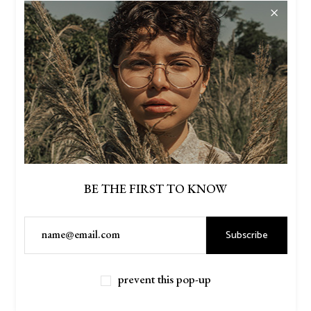
amet inani discere. Porro noster
scaevola melea.
RELATED
BE THE FIRST TO KNOW
PRODUCTS
Subscribe
prevent this pop-up