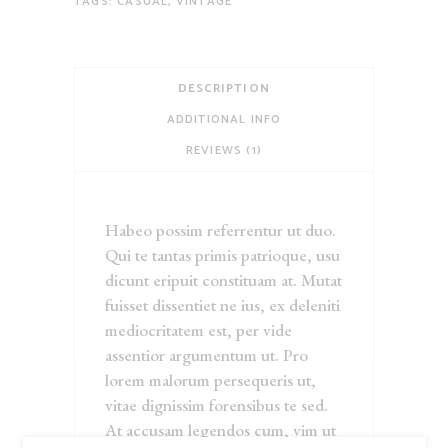
TAGS:
CASUAL
,
VINTAGE
DESCRIPTION
ADDITIONAL INFO
REVIEWS (1)
Habeo possim referrentur ut duo.
Qui te tantas primis patrioque, usu
dicunt eripuit constituam at. Mutat
fuisset dissentiet ne ius, ex deleniti
mediocritatem est, per vide
assentior argumentum ut. Pro
lorem malorum persequeris ut,
vitae dignissim forensibus te sed.
At accusam legendos cum, vim ut