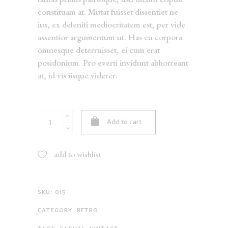
rating
constituam at. Mutat fuisset dissentiet ne
ius, ex deleniti mediocritatem est, per vide
assentior argumentum ut. Has eu corpora
omnesque deterruisset, ei cum erat
posidonium. Pro everti invidunt abhorreant
at, id vis iisque viderer.
Oversized
Add to cart
jacket
quantity
add to wishlist
SKU:
015
CATEGORY:
RETRO