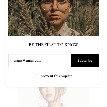
BE THE FIRST TO KNOW
Subscribe
$
45.00
DENIM JACKET
prevent this pop-up