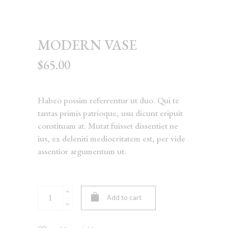
MODERN VASE
$
65.00
Habeo possim referrentur ut duo. Qui te
tantas primis patrioque, usu dicunt eripuit
constituam at. Mutat fuisset dissentiet ne
ius, ex deleniti mediocritatem est, per vide
assentior argumentum ut.
Modern
Add to cart
Vase
quantity