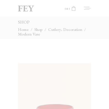
(0)
SHOP
No products in the cart.
,
Home
/
Shop
/
Cutlery
Decoration
/
Modern Vase