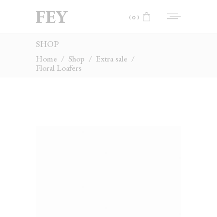
(0)
SHOP
No products in the cart.
Home
/
Shop
/
Extra sale
/
Floral Loafers