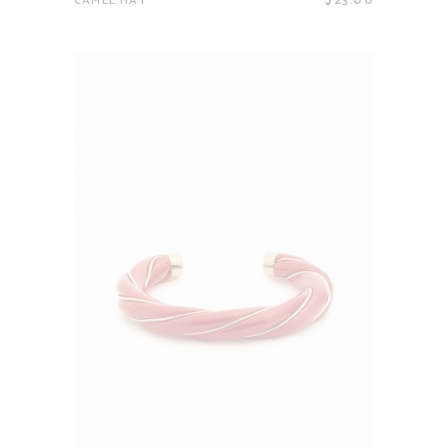
$
23.00
CAMEL HAT