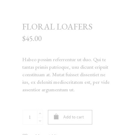
FLORAL LOAFERS
$
45.00
Habeo possim referrentur ut duo. Qui te
tantas primis patrioque, usu dicunt eripuit
constituam at. Mutat fuisset dissentiet ne
ius, ex deleniti mediocritatem est, per vide
assentior argumentum ut.
Floral
Add to cart
Loafers
quantity