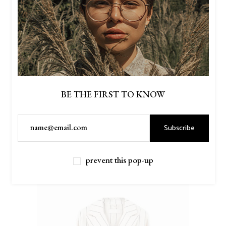
BE THE FIRST TO KNOW
Subscribe
$
90.00
GREEN VELVET
prevent this pop-up