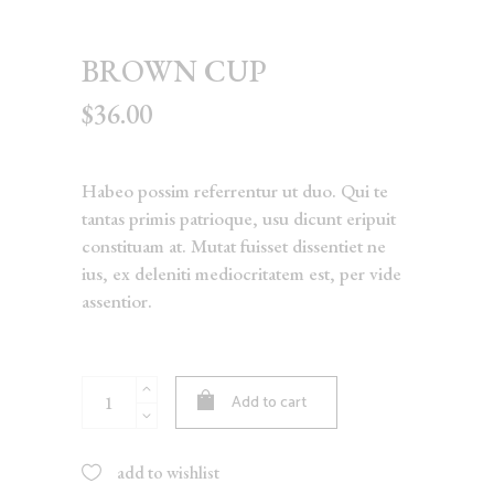
BROWN CUP
$
36.00
Habeo possim referrentur ut duo. Qui te
tantas primis patrioque, usu dicunt eripuit
constituam at. Mutat fuisset dissentiet ne
ius, ex deleniti mediocritatem est, per vide
assentior.
Brown
Add to cart
Cup
quantity
add to wishlist