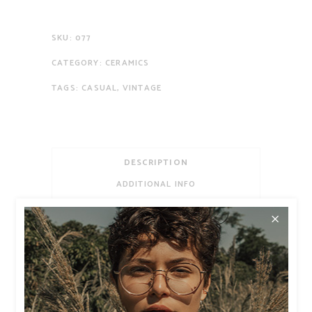
SKU:
077
CATEGORY:
CERAMICS
TAGS:
CASUAL
,
VINTAGE
DESCRIPTION
ADDITIONAL INFO
REVIEWS (0)
Habeo possim referrentur ut duo.
Qui te tantas primis patrioque, usu
dicunt eripuit constituam at. Mutat